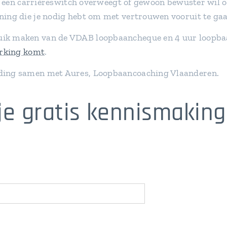
ob, een carrièreswitch overweegt of gewoon bewuster wil 
ning die je nodig hebt om met vertrouwen vooruit te gaa
uik maken van de VDAB loopbaancheque en 4 uur loopba
erking komt
.
iding samen met Aures, Loopbaancoaching Vlaanderen.
je gratis kennismakin