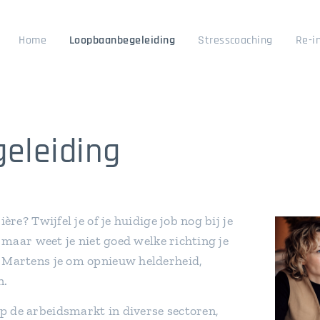
Home
Loopbaanbegeleiding
Stresscoaching
Re-i
eleiding
ière? Twijfel je of je huidige job nog bij je
it maar weet je niet goed welke richting je
n Martens je om opnieuw helderheid,
n.
p de arbeidsmarkt in diverse sectoren,